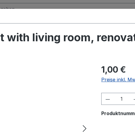
 with living room, renova
1,00 €
Preise inkl. M
Produkt A
Produktnumm