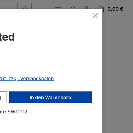
Ware
0,00 €
ted
wSt. zzgl. Versandkosten
nzahl: Gib den gewünschten Wert ein o
In den Warenkorb
er:
SW10112