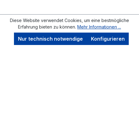
Diese Website verwendet Cookies, um eine bestmögliche
Erfahrung bieten zu können.
Mehr Informationen ...
Nur technisch notwendige
Konfigurieren
Service-Hotline
Immobilien Demo
Automotive Demo
Travel Demo
Carrental Demo
Food Demo