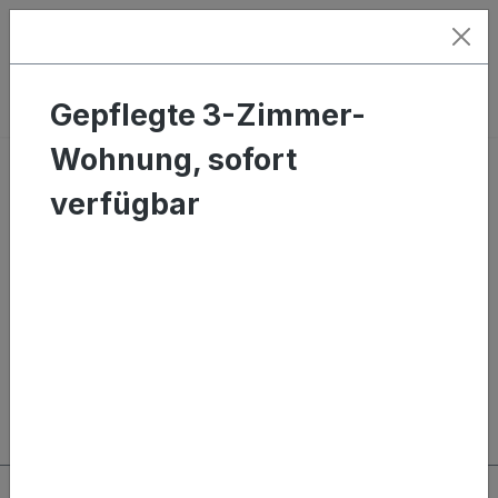
alt springen
Ware
Gepflegte 3-Zimmer-
Wohnung, sofort
Wohnung mieten
verfügbar
Bildergalerie überspringen
Service-Hotline