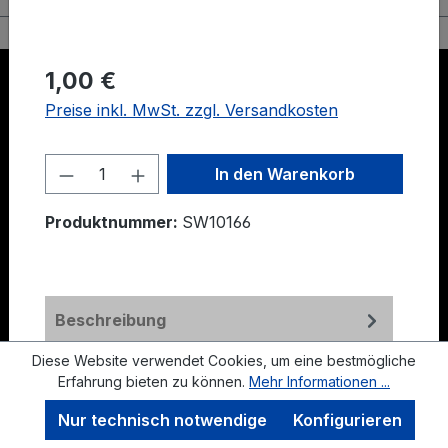
1,00 €
Immobilien Demo
Automotive Demo
Preise inkl. MwSt. zzgl. Versandkosten
Travel Demo
Carrental Demo
Food Demo
Produkt Anzahl: Gib den gewünschten We
In den Warenkorb
Alle Preise inkl. gesetzl. Mehrwertsteuer zzgl.
Produktnummer:
SW10166
Versandkosten
und ggf. Nachnahmegebühren, wenn
nicht anders angegeben.
Realisiert mit Shopware
Beschreibung
Diese Website verwendet Cookies, um eine bestmögliche
Bewertungen
Erfahrung bieten zu können.
Mehr Informationen ...
Nur technisch notwendige
Konfigurieren